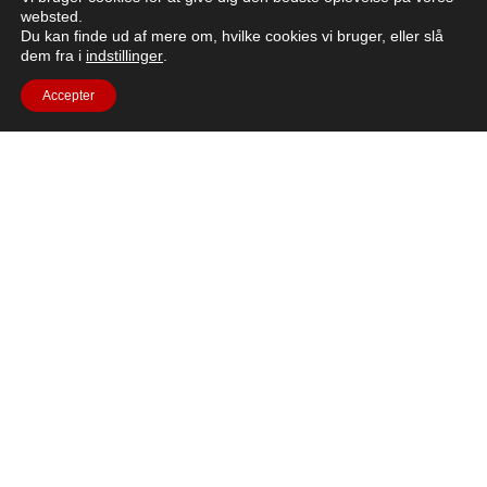
websted.
NASA's Artemis II-mission, der blev drevet af ESA's
Du kan finde ud af mere om, hvilke cookies vi bruger, eller slå
European Service Module (ESM), sendte
dem fra i
indstillinger
.
mennesker længere væk end nogensinde før.
Accepter
Læs hele artiklen
Har du spørgsmål?
Hvis du har spørgsmål, kan du henvende dig til
FAQ-
afsnit
eller send en e-mail til moon.camp@esa.int