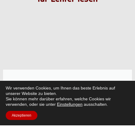
Artikel Artemis II
Wir verwenden Cookies, um Ihnen das beste Erlebnis auf
unserer Website zu bieten.
Die Artemis-II-Mission der NASA, die vom
Sie können mehr darüber erfahren, welche Cookies wir
Europäischen Servicemodul (ESM) der ESA
verwenden, oder sie unter
Einstellungen
ausschalten.
angetrieben wurde, brachte Menschen weiter als
Akzeptieren
je zuvor.
Den Artikel lesen