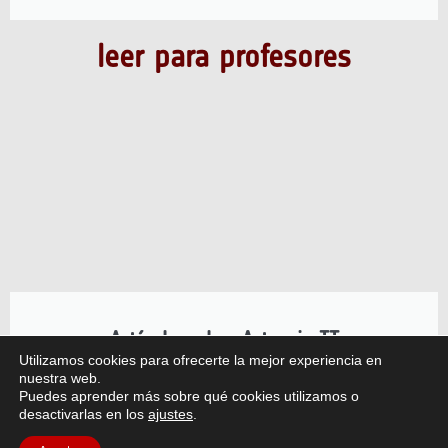
leer para profesores
Artículo sobre Artemis II
Utilizamos cookies para ofrecerte la mejor experiencia en
nuestra web.
La misión Artemis II de la NASA, impulsada por el
Puedes aprender más sobre qué cookies utilizamos o
Módulo de Servicio Europeo (ESM) de la ESA,
desactivarlas en los
ajustes
.
lanzó seres humanos más lejos que nunca.