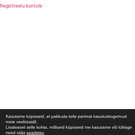
Registreeru kontole
Kasutame küpsiseid, et pakkuda teile parimat kasutuskogemust
meie veebisaidil.
Lisateavet selle kohta, milliseid küpsiseid me kasutame või lülitage
need välja
seadetes
.