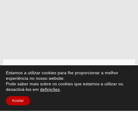
Artigo sobre Artemis II
Estamos a utilizar cookies para lhe proporcionar a melhor
experiência no nosso website.
Pode saber mais sobre os cookies que estamos a utilizar ou
A missão Artemis II da NASA, impulsionada pelo
desactivá-los em
definições
.
Módulo de Serviço Europeu (ESM) da ESA, lançou
Aceitar
o ser humano mais longe do que nunca.
Ler o artigo