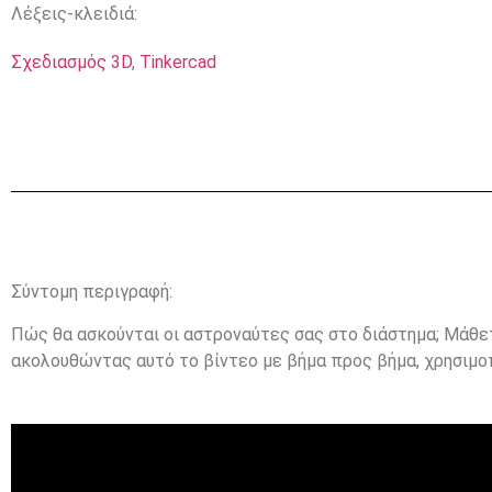
Λέξεις-κλειδιά:
Σχεδιασμός 3D
,
Tinkercad
Σύντομη περιγραφή:
Πώς θα ασκούνται οι αστροναύτες σας στο διάστημα; Μάθε
ακολουθώντας αυτό το βίντεο με βήμα προς βήμα, χρησιμο