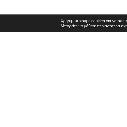
Χρησιμοποιούμε cookies για να σας 
Μπορείτε να μάθετε περισσότερα σχε
Π
Σύντομη περιγραφή:
Έτοιμοι για απογείωση; Μάθετε πώς να κωδικοποιείτε ένα τ
πύραυλο που απογειώνεται για την εξερεύνηση της Σελήνης
Διαθέσιμες γλώσσες:
Αυτό το βίντεο είναι διαθέσιμο μόνο στα αγγλικά.
Λέξεις-κλειδιά:
Σχεδιασμός 3D
,
Tinkercad