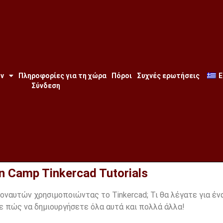
ων
Πληροφορίες για τη χώρα
Πόροι
Συχνές ερωτήσεις
E
Σύνδεση
 Camp Tinkercad Tutorials
ναυτών χρησιμοποιώντας το Tinkercad; Τι θα λέγατε για ένα
ε πώς να δημιουργήσετε όλα αυτά και πολλά άλλα!