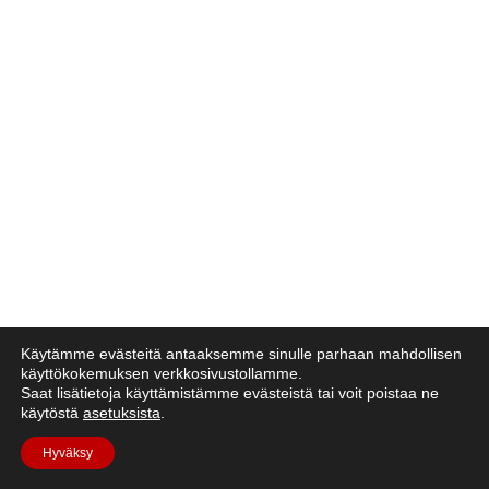
Käytämme evästeitä antaaksemme sinulle parhaan mahdollisen
käyttökokemuksen verkkosivustollamme.
Saat lisätietoja käyttämistämme evästeistä tai voit poistaa ne
käytöstä
asetuksista
.
Hyväksy