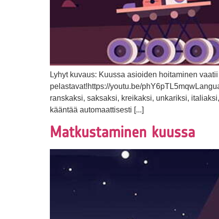
Lyhyt kuvaus: Kuussa asioiden hoitaminen vaati
pelastavat!https://youtu.be/phY6pTL5mqwLanguages
ranskaksi, saksaksi, kreikaksi, unkariksi, italiaks
kääntää automaattisesti [...]
Matkustaminen kuussa