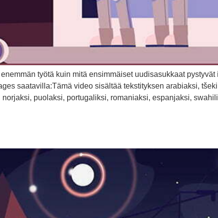
i enemmän työtä kuin mitä ensimmäiset uudisasukkaat pystyvät 
 saatavilla:Tämä video sisältää tekstityksen arabiaksi, tšekiks
i, norjaksi, puolaksi, portugaliksi, romaniaksi, espanjaksi, swahil