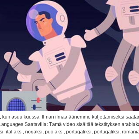
uu, kun asuu kuussa. Ilman ilmaa äänemme kuljettamiseksi saata
guages Saatavilla: Tämä video sisältää tekstityksen arabiaksi, t
 italiaksi, norjaksi, puolaksi, portugaliksi, portugaliksi, romaniak