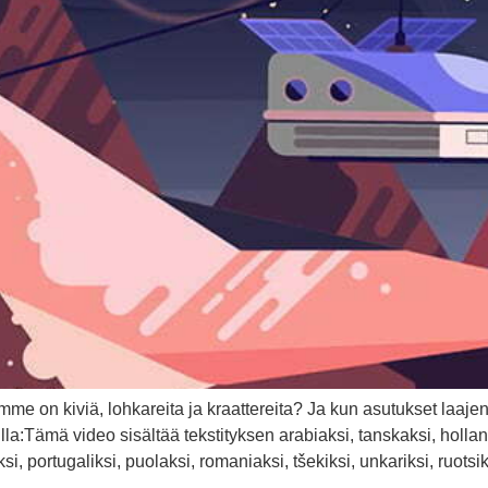
me on kiviä, lohkareita ja kraattereita? Ja kun asutukset laajene
:Tämä video sisältää tekstityksen arabiaksi, tanskaksi, hollann
ksi, portugaliksi, puolaksi, romaniaksi, tšekiksi, unkariksi, ruotsiks