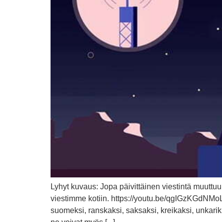
Lyhyt kuvaus: Jopa päivittäinen viestintä muutt
viestimme kotiin. https://youtu.be/qgIGzKGdNMoLan
suomeksi, ranskaksi, saksaksi, kreikaksi, unkariksi,