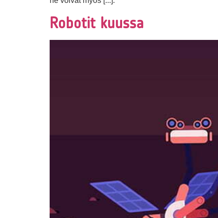
ne voivat myös [...].
Robotit kuussa