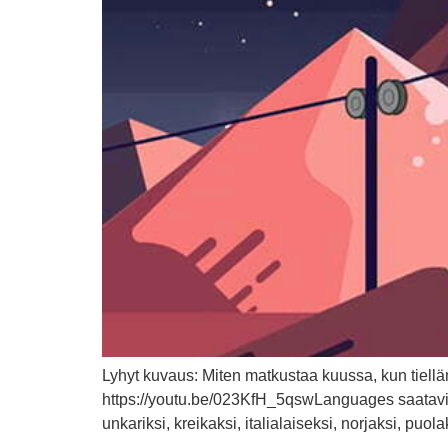
Lyhyt kuvaus: Miten matkustaa kuussa, kun tielläm
https://youtu.be/023KfH_5qswLanguages saatavilla
unkariksi, kreikaksi, italialaiseksi, norjaksi, puola