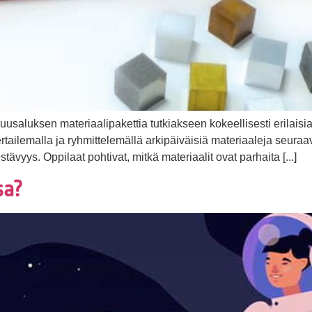
usaluksen materiaalipakettia tutkiakseen kokeellisesti erilaisia
ertailemalla ja ryhmittelemällä arkipäiväisiä materiaaleja seura
yys. Oppilaat pohtivat, mitkä materiaalit ovat parhaita [...]
sa?