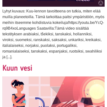
Lyhyt kuvaus: Kuu-lennon tavoitteena on tutkia, miten elää
muilla planeetoilla. Tämä tarkoittaa paitsi ympäristöön, myös
meihin itseemme kohdistuvia kokeiluja!https://youtu.be/YcQ-
rq9B4xoLanguages Saatavilla:Tämä video sisältää
tekstityksen arabiaksi, tšekiksi, tanskaksi, hollanniksi,
viroksi, suomeksi, ranskaksi, saksaksi, unkariksi, kreikaksi,
italialaiseksi, norjaksi, puolaksi, portugaliksi,
romanialaiseksi, tanskaksi, espanjaksi, ruotsiksi, swahiliksi
ja [...].
Kuun vesi