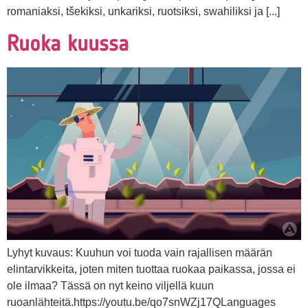
romaniaksi, tšekiksi, unkariksi, ruotsiksi, swahiliksi ja [...]
Ruoka kuussa
Lyhyt kuvaus: Kuuhun voi tuoda vain rajallisen määrän
elintarvikkeita, joten miten tuottaa ruokaa paikassa, jossa ei
ole ilmaa? Tässä on nyt keino viljellä kuun
ruoanlähteitä.https://youtu.be/qo7snWZj17QLanguages