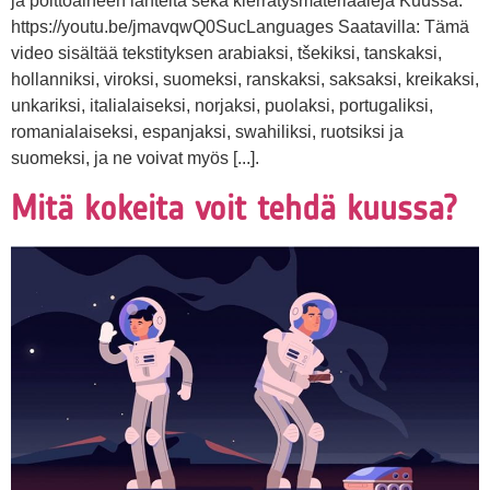
ja polttoaineen lähteitä sekä kierrätysmateriaaleja Kuussa.
https://youtu.be/jmavqwQ0SucLanguages Saatavilla: Tämä
video sisältää tekstityksen arabiaksi, tšekiksi, tanskaksi,
hollanniksi, viroksi, suomeksi, ranskaksi, saksaksi, kreikaksi,
unkariksi, italialaiseksi, norjaksi, puolaksi, portugaliksi,
romanialaiseksi, espanjaksi, swahiliksi, ruotsiksi ja
suomeksi, ja ne voivat myös [...].
Mitä kokeita voit tehdä kuussa?