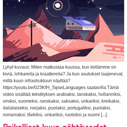
Lyhyt kuvaus: Miten matkustaa kuussa, kun tiellämme on
kiviä, lohkareita ja kraattereita? Ja kun asutukset laajenevat,
miltä kuun infrastruktuuri näyttää?
https://youtu.be/023KfH_5qswLanguages saatavilla:Tämä
video sisältää tekstityksen arabiaksi, tanskaksi, hollanniksi,
viroksi, suomeksi, ranskaksi, saksaksi, unkariksi, kreikaksi,
italialaiseksi, norjaksi, puolaksi, portugaliksi, puolaksi,
romaniaksi, tšekiksi, unkariksi, ruotsiksi ja suomi [...].