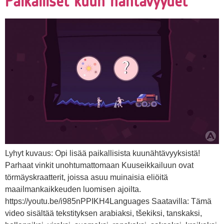
Paikalliset kuun nähtävyydet
Lyhyt kuvaus: Opi lisää paikallisista kuunähtävyyksistä!
Parhaat vinkit unohtumattomaan Kuuseikkailuun ovat
törmäyskraatterit, joissa asuu muinaisia eliöitä
maailmankaikkeuden luomisen ajoilta.
https://youtu.be/i985nPPIKH4Languages Saatavilla: Tämä
video sisältää tekstityksen arabiaksi, tšekiksi, tanskaksi,