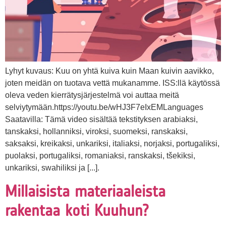
Lyhyt kuvaus: Kuu on yhtä kuiva kuin Maan kuivin aavikko,
joten meidän on tuotava vettä mukanamme. ISS:llä käytössä
oleva veden kierrätysjärjestelmä voi auttaa meitä
selviytymään.https://youtu.be/wHJ3F7eIxEMLanguages
Saatavilla: Tämä video sisältää tekstityksen arabiaksi,
tanskaksi, hollanniksi, viroksi, suomeksi, ranskaksi,
saksaksi, kreikaksi, unkariksi, italiaksi, norjaksi, portugaliksi,
puolaksi, portugaliksi, romaniaksi, ranskaksi, tšekiksi,
unkariksi, swahiliksi ja [...].
Millaisista materiaaleista
rakentaa koti Kuuhun?