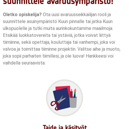
suunnittele avaruusympäristö!
Oletko opiskelija?
Ota uusi avaruusseikkailijan rooli ja
suunnittele asuinympäristö Kuun pinnalle tai jatka Kuun
ulkopuolelle ja tutki muita aurinkokuntamme maailmoja.
Etsikää luokkatovereita tai ystäviä, jotka voivat liittyä
tiimiinne, sekä opettaja, kouluttaja tai vanhempi, joka voi
valvoa ja toimittaa tiiminne projektin.
Valitse aihe ja muoto,
joka sopii parhaiten tiimillesi, ja ole luova!
Hankkeesi voi
vaihdella seuraavista:
Taide ja käsityöt