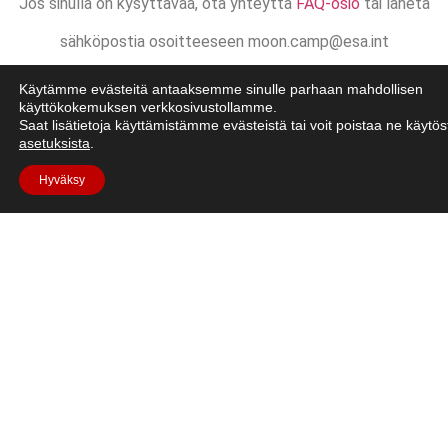
Jos sinulla on kysyttävää, ota yhteyttä
FAQ-osio
tai lähetä
sähköpostia osoitteeseen moon.camp@esa.int
Käytämme evästeitä antaaksemme sinulle parhaan mahdollisen
käyttökokemuksen verkkosivustollamme.
Saat lisätietoja käyttämistämme evästeistä tai voit poistaa ne käytös
asetuksista
.
Hyväksy