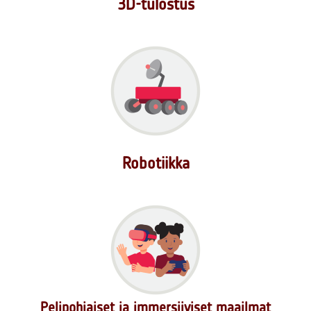
3D-tulostus
Robotiikka
Pelipohjaiset ja immersiiviset maailmat