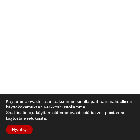
Käytämme evästeitä antaaksemme sinulle parhaan mahdollisen
käyttökokemuksen verkkosivustollamme.
Saat lisätietoja käyttämistämme evästeistä tai voit poistaa ne
käytöstä
asetuksista
.
Hyväksy