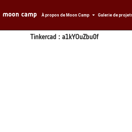
À propos de Moon Camp
Galerie de projet
Tinkercad :
a1kYOuZbu0f