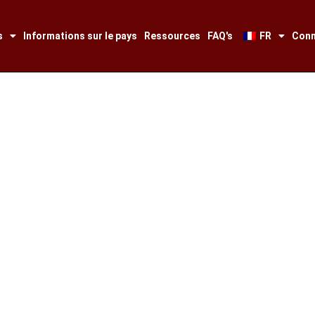
s
Informations sur le pays
Ressources
FAQ's
FR
Conn