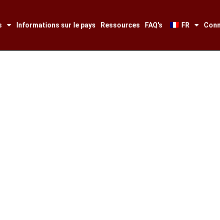
s
Informations sur le pays
Ressources
FAQ's
FR
Conn