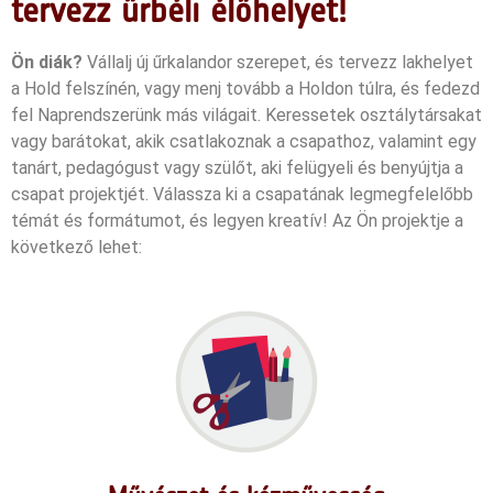
tervezz űrbéli élőhelyet!
Ön diák?
Vállalj új űrkalandor szerepet, és tervezz lakhelyet
a Hold felszínén, vagy menj tovább a Holdon túlra, és fedezd
fel Naprendszerünk más világait. Keressetek osztálytársakat
vagy barátokat, akik csatlakoznak a csapathoz, valamint egy
tanárt, pedagógust vagy szülőt, aki felügyeli és benyújtja a
csapat projektjét.
Válassza ki a csapatának legmegfelelőbb
témát és formátumot, és legyen kreatív!
Az Ön projektje a
következő lehet: