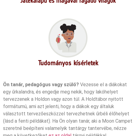
Játékalapú és magával ragadó világok
Tudományos kísérletek
Ön tanár, pedagógus vagy szülő?
Vezesse el a diákokat
egy űrkalandra, és engedje meg nekik, hogy lakóhelyet
tervezzenek a Holdon vagy azon túl. A Holdtábor nyitott
formátumú, ami azt jelenti, hogy a diákok egy általuk
választott tervezőeszközzel tervezhetnek űrbéli élőhelyet
(lásd a fenti példákat). Ha Ön olyan tanár, aki a Moon Campet
szeretné beépíteni valamelyik tantárgy tantervébe, nézze
meg a következőket
ez az oldal
tárgyi példákkal.