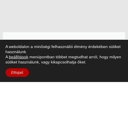
Artemis II cikk
A weboldalon a minőségi felhasználói élmény érdekében sütiket
használunk.
A
beállítások
menüpontban többet megtudhat arról, hogy milyen
A NASA Artemis II missziója, amelyet az ESA
sütiket használunk, vagy kikapcsolhatja őket.
európai szolgálati modulja (ESM) hajtott, minden
eddiginél messzebbre juttatta az embereket.
Elfogad
Olvassa el a cikket