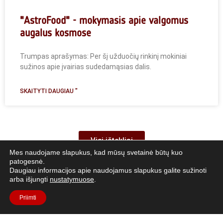
"AstroFood" - mokymasis apie valgomus
augalus kosmose
Trumpas aprašymas: Per šį užduočių rinkinį mokiniai
sužinos apie įvairias sudedamąsias dalis.
SKAITYTI DAUGIAU "
Visi ištekliai
Mes naudojame slapukus, kad mūsų svetainė būtų kuo
patogesnė.
Daugiau informacijos apie naudojamus slapukus galite sužinoti
arba išjungti
nustatymuose
.
Priimti