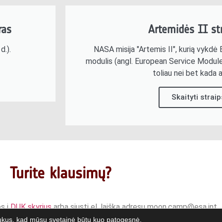
ras
Artemidės II st
d.).
NASA misija "Artemis II", kurią vykd
modulis (angl. European Service Modul
toliau nei bet kada 
Skaityti straip
Turite klausimų?
ės į
DUK skyrius
arba siųsti el. laišką adresu moon.camp@esa.int
kus, kad mūsų svetainė būtų kuo patogesnė.