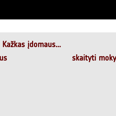
Kažkas įdomaus...
jus
skaityti mok