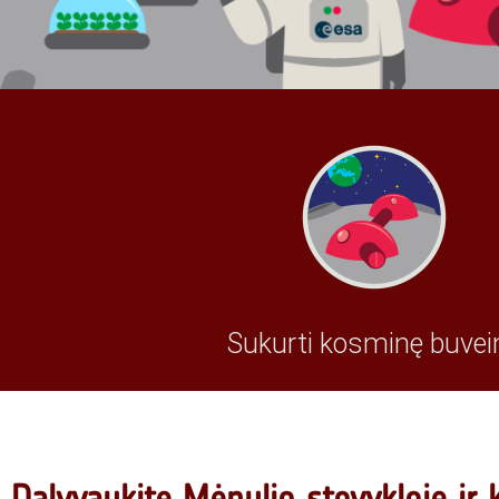
Sukurti kosminę buvei
Dalyvaukite Mėnulio stovykloje ir 