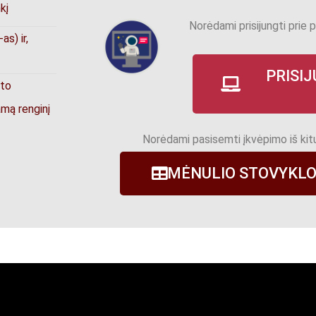
kį
Norėdami prisijungti prie p
s) ir,
PRISI
kto
jamą renginį
Norėdami pasisemti įkvėpimo iš kitų
MĖNULIO STOVYKLO