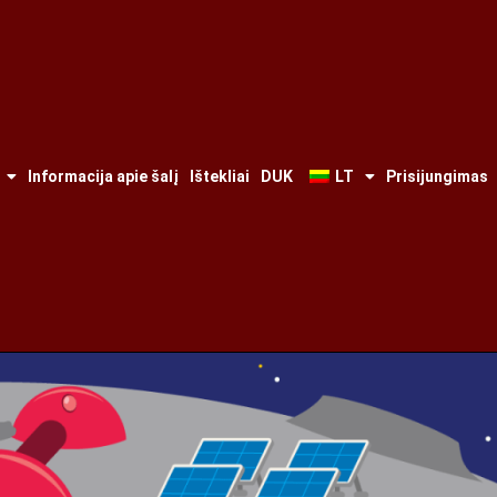
Informacija apie šalį
Ištekliai
DUK
LT
Prisijungimas