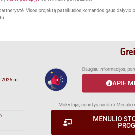
 partnerystė. Visos projektą pateikusios komandos gaus dalyvio p
tu.
Gre
Daugiau informacijos, para
i 2026 m.
APIE M
Mokytojai, norintys naudoti Mėnulio 
o
MĖNULIO ST
PRO