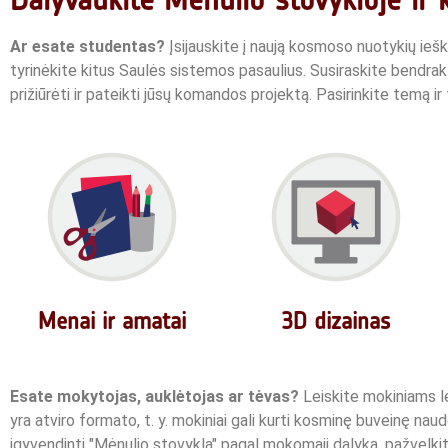
Ar esate studentas?
Įsijauskite į naują kosmoso nuotykių iešk
tyrinėkite kitus Saulės sistemos pasaulius. Susiraskite bendrakla
prižiūrėti ir pateikti jūsų komandos projektą.
Pasirinkite temą ir 
Menai ir amatai
3D dizainas
Esate mokytojas, auklėtojas ar tėvas?
Leiskite mokiniams le
yra atviro formato, t. y. mokiniai gali kurti kosminę buveinę na
įgyvendinti "Mėnulio stovyklą" pagal mokomąjį dalyką, pažvelki