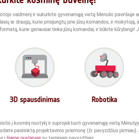
otojo vaidmenį ir sukurkite gyvenamąją vietą Mėnulio paviršiuje ar
sių ar draugų, kurie prisijungtų prie jūsų komandos, ir mokytoją, a
formatą, kurie geriausiai tinka jūsų komandai, ir būkite kūrybingi!
J
3D spausdinimas
Robotika
istis į kosminį nuotykį ir suprojektuoti gyvenamąją vietą Mėnulyje
udodami pasirinktą projektavimo priemonę (žr. pavyzdžius pirmiau).
te į
šiame puslapyje
su teminiais pavyzdžiais.