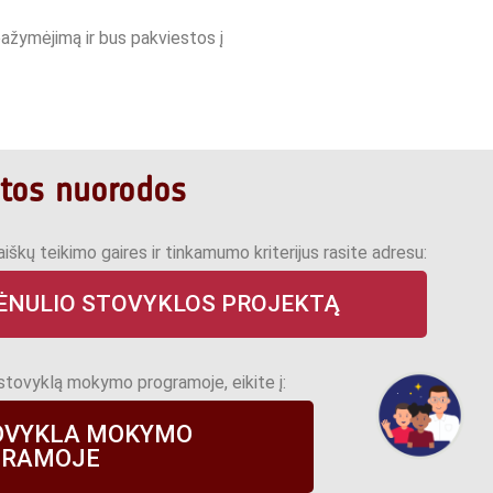
ažymėjimą ir bus pakviestos į
itos nuorodos
iškų teikimo gaires ir tinkamumo kriterijus rasite adresu:
ĖNULIO STOVYKLOS PROJEKTĄ
stovyklą mokymo programoje, eikite į:
OVYKLA MOKYMO
GRAMOJE