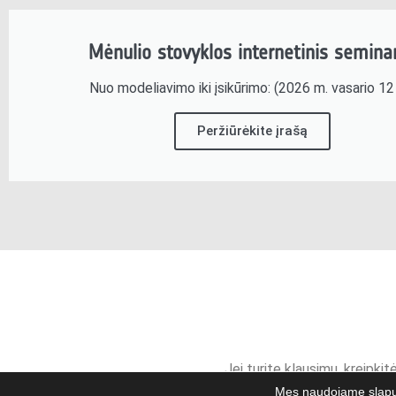
Mėnulio stovyklos internetinis semina
Nuo modeliavimo iki įsikūrimo: (2026 m. vasario 12 
Peržiūrėkite įrašą
Jei turite klausimų, kreipkit
Mes naudojame slapu