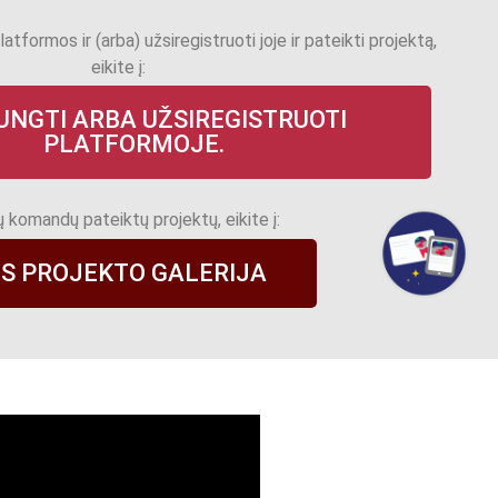
latformos ir (arba) užsiregistruoti joje ir pateikti projektą,
eikite į:
JUNGTI ARBA UŽSIREGISTRUOTI
PLATFORMOJE.
 komandų pateiktų projektų, eikite į:
S PROJEKTO GALERIJA