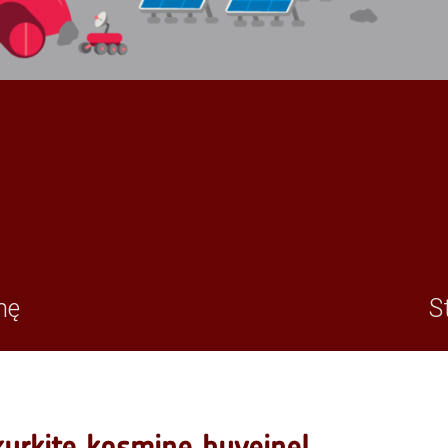
nę
S
kurkite kosminę buveinę!