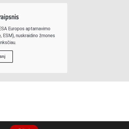
raipsnis
ė ESA Europos aptarnavimo
e, ESM), nuskraidino žmones
anksčiau.
snį