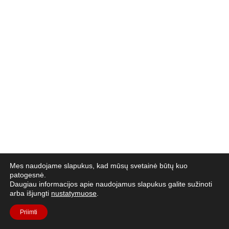
Mes naudojame slapukus, kad mūsų svetainė būtų kuo
patogesnė.
Daugiau informacijos apie naudojamus slapukus galite sužinoti
arba išjungti
nustatymuose
.
Priimti