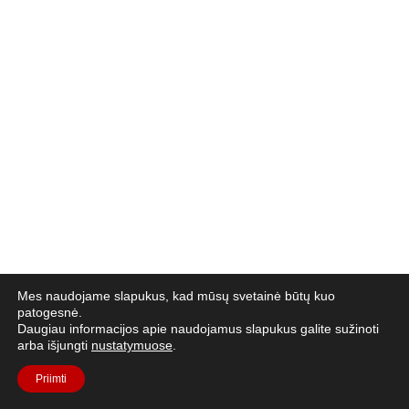
Mes naudojame slapukus, kad mūsų svetainė būtų kuo
patogesnė.
Daugiau informacijos apie naudojamus slapukus galite sužinoti
arba išjungti
nustatymuose
.
Priimti