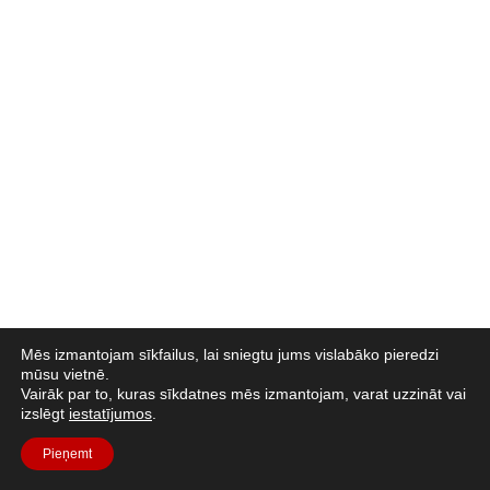
Mēs izmantojam sīkfailus, lai sniegtu jums vislabāko pieredzi
mūsu vietnē.
Vairāk par to, kuras sīkdatnes mēs izmantojam, varat uzzināt vai
izslēgt
iestatījumos
.
Pieņemt