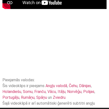
Pieejamās valodas:
Šis videoklips ir pieejams
Angļu valodā
,
Čehu
,
Dānijas
,
Holandiešu
,
Somu
,
Franču
,
Vācu
,
Itāļu
,
Norvēģu
,
Polijas
,
Portugāļu
,
Rumāņu
,
Spāņu
un
Zviedru
.
Šajā videoklipā ir arī automātiski ģenerēti subtitri angļu