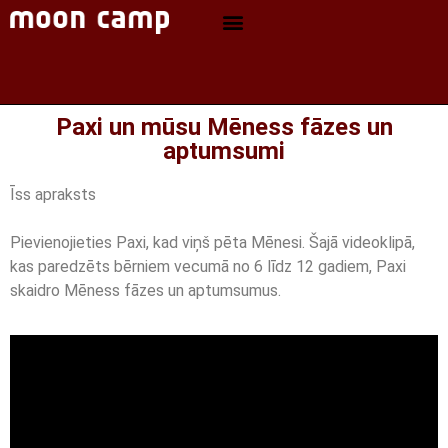
Paxi un mūsu Mēness fāzes un
aptumsumi
Īss apraksts
Pievienojieties Paxi, kad viņš pēta Mēnesi. Šajā videoklipā,
kas paredzēts bērniem vecumā no 6 līdz 12 gadiem, Paxi
skaidro Mēness fāzes un aptumsumus.