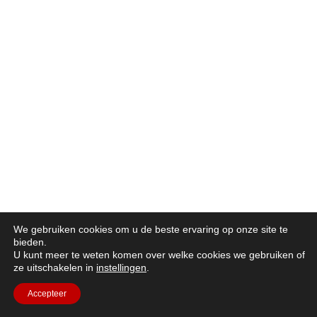
We gebruiken cookies om u de beste ervaring op onze site te
bieden.
U kunt meer te weten komen over welke cookies we gebruiken of
ze uitschakelen in
instellingen
.
Accepteer