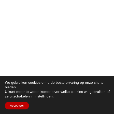
We gebruiken cookies om u de beste ervaring op onze site te
bieden.
U kunt meer te weten komen over welke cookies we gebruiken of
ze uitschakelen in
instellingen
.
Accepteer