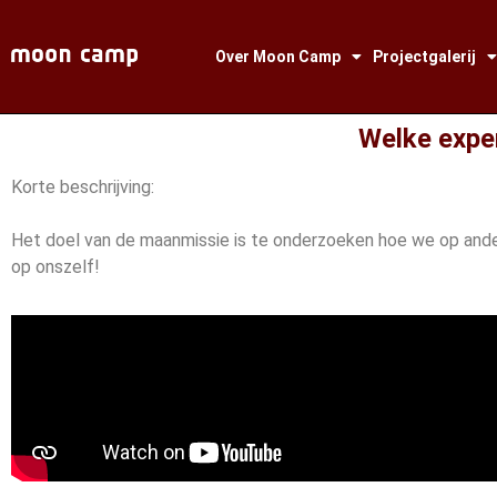
Over Moon Camp
Projectgalerij
Welke expe
Korte beschrijving:
Het doel van de maanmissie is te onderzoeken hoe we op ande
op onszelf!