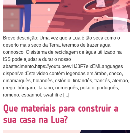
Breve descrição: Uma vez que a Lua é tão seca como o
deserto mais seco da Terra, teremos de trazer água
connosco. O sistema de reciclagem de água utilizado na
ISS pode ajudar a durar o nosso
abastecimento.https://youtu.be/wHJ3F7eIxEMLanguages
disponível:Este vídeo contém legendas em árabe, checo,
dinamarquês, holandês, estónio, finlandês, francês, alemão,
grego, húngaro, italiano, norueguês, polaco, português,
romeno, espanhol, swahili e [...]
Que materiais para construir a
sua casa na Lua?