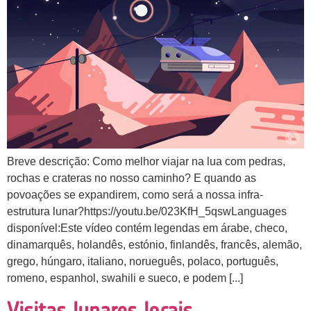
Breve descrição: Como melhor viajar na lua com pedras,
rochas e crateras no nosso caminho? E quando as
povoações se expandirem, como será a nossa infra-
estrutura lunar?https://youtu.be/023KfH_5qswLanguages
disponível:Este vídeo contém legendas em árabe, checo,
dinamarquês, holandês, estónio, finlandês, francês, alemão,
grego, húngaro, italiano, norueguês, polaco, português,
romeno, espanhol, swahili e sueco, e podem [...]
Visitas lunares locais