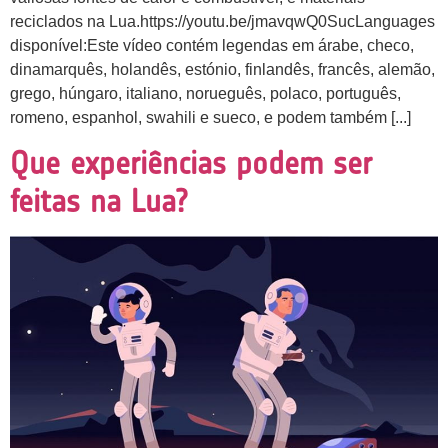
reciclados na Lua.https://youtu.be/jmavqwQ0SucLanguages
disponível:Este vídeo contém legendas em árabe, checo,
dinamarquês, holandês, estónio, finlandês, francês, alemão,
grego, húngaro, italiano, norueguês, polaco, português,
romeno, espanhol, swahili e sueco, e podem também [...]
Que experiências podem ser
feitas na Lua?