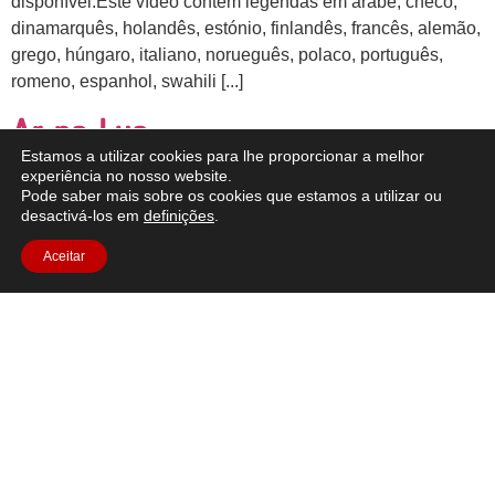
disponível:Este vídeo contém legendas em árabe, checo,
dinamarquês, holandês, estónio, finlandês, francês, alemão,
grego, húngaro, italiano, norueguês, polaco, português,
romeno, espanhol, swahili [...]
Ar na Lua
Estamos a utilizar cookies para lhe proporcionar a melhor
experiência no nosso website.
Pode saber mais sobre os cookies que estamos a utilizar ou
desactivá-los em
definições
.
Aceitar
Breve descrição: Suster a respiração não é uma opção na
Lua, precisamos de fontes de oxigénio para sustentar a