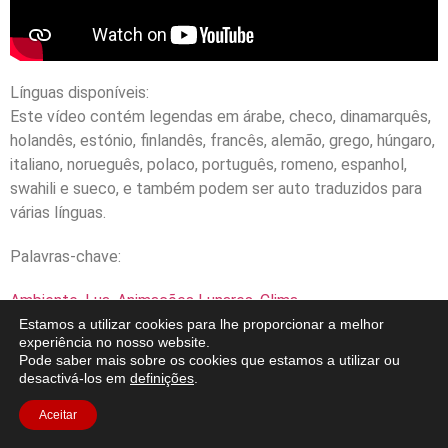
Línguas disponíveis:
Este vídeo contém legendas em árabe, checo, dinamarquês,
holandês, estónio, finlandês, francês, alemão, grego, húngaro,
italiano, norueguês, polaco, português, romeno, espanhol,
swahili e sueco, e também podem ser auto traduzidos para
várias línguas.
Palavras-chave:
Ambiente
,
Lua
,
Animações Lunares
,
Clima
Estamos a utilizar cookies para lhe proporcionar a melhor
experiência no nosso website.
Pode saber mais sobre os cookies que estamos a utilizar ou
desactivá-los em
definições
.
Aceitar