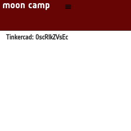
Tinkercad:
0scRlkZVsEc