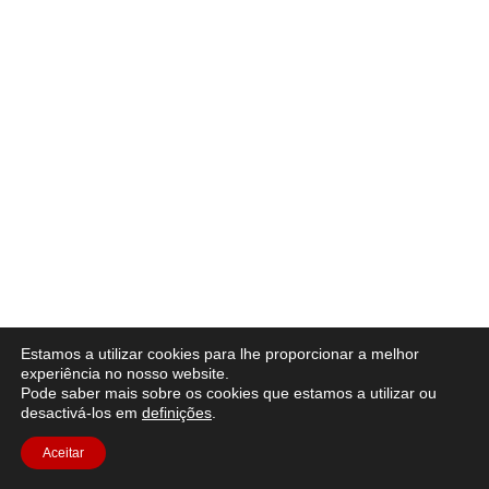
Estamos a utilizar cookies para lhe proporcionar a melhor
experiência no nosso website.
Pode saber mais sobre os cookies que estamos a utilizar ou
desactivá-los em
definições
.
Aceitar