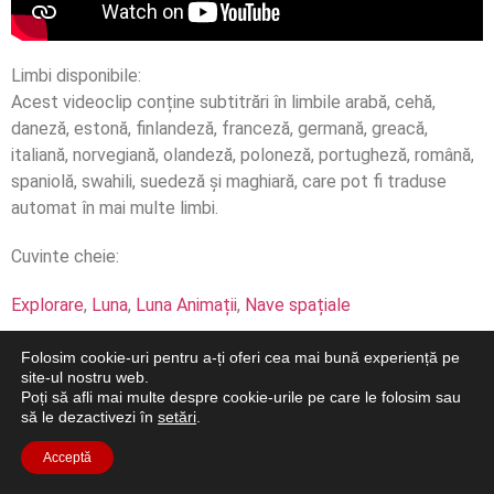
Limbi disponibile:
Acest videoclip conține subtitrări în limbile arabă, cehă,
daneză, estonă, finlandeză, franceză, germană, greacă,
italiană, norvegiană, olandeză, poloneză, portugheză, română,
spaniolă, swahili, suedeză și maghiară, care pot fi traduse
automat în mai multe limbi.
Cuvinte cheie:
Explorare
,
Luna
,
Luna Animații
,
Nave spațiale
Folosim cookie-uri pentru a-ți oferi cea mai bună experiență pe
site-ul nostru web.
Poți să afli mai multe despre cookie-urile pe care le folosim sau
să le dezactivezi în
setări
.
Acceptă