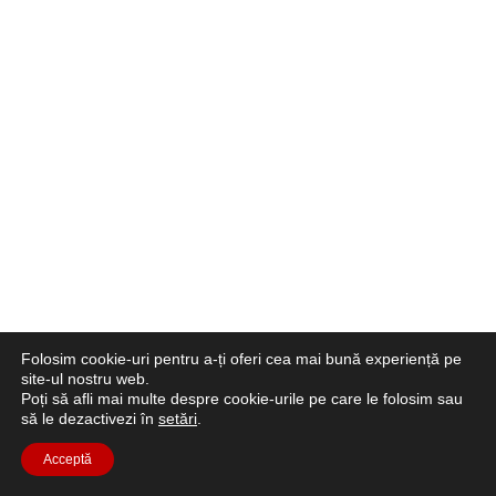
Folosim cookie-uri pentru a-ți oferi cea mai bună experiență pe
site-ul nostru web.
Poți să afli mai multe despre cookie-urile pe care le folosim sau
să le dezactivezi în
setări
.
Acceptă