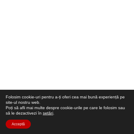
Folosim cookie-uri pentru a-ți oferi cea mai bună experiență pe
site-ul nostru web.
Poți să afli mai multe despre cookie-urile pe care le folosim sau
să le dezactivezi în
setări
.
Acceptă