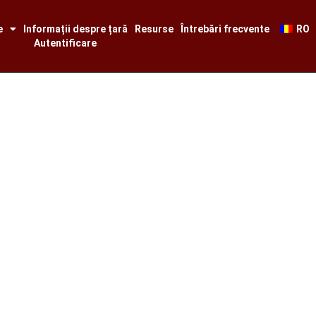
e
Informații despre țară
Resurse
Întrebări frecvente
RO
Autentificare