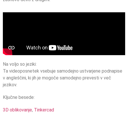
Na voljo so jeziki:
Ta videoposnetek vsebuje samodejno ustvarjene podnapise
v angleščini, ki jih je mogoče samodejno prevesti v več
jezikov.
Ključne besede:
3D oblikovanje
,
Tinkercad