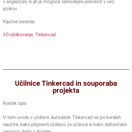
v angleščini, ki jih je mogoče samodejno prevesti v več
jezikov.
Ključne besede:
3D oblikovanje
,
Tinkercad
Učilnice Tinkercad in souporaba
projekta
Kratek opis:
V tem uvodu v učilnice Autodesk Tinkercad se po korakih
naučite, kako pripraviti učilnico za učence in kako dokončano
zasnovo deliti z drugimi.