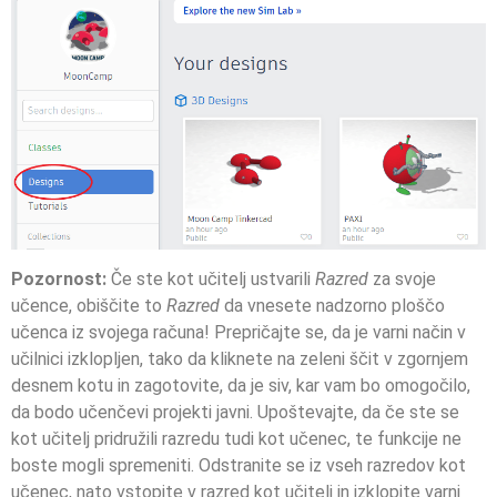
Pozornost:
Če ste kot učitelj ustvarili
Razred
za svoje
učence, obiščite to
Razred
da vnesete nadzorno ploščo
učenca iz svojega računa! Prepričajte se, da je varni način v
učilnici izklopljen, tako da kliknete na zeleni ščit v zgornjem
desnem kotu in zagotovite, da je siv, kar vam bo omogočilo,
da bodo učenčevi projekti javni. Upoštevajte, da če ste se
kot učitelj pridružili razredu tudi kot učenec, te funkcije ne
boste mogli spremeniti. Odstranite se iz vseh razredov kot
učenec, nato vstopite v razred kot učitelj in izklopite varni