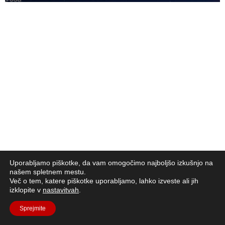
Uporabljamo piškotke, da vam omogočimo najboljšo izkušnjo na
našem spletnem mestu.
Več o tem, katere piškotke uporabljamo, lahko izveste ali jih
izklopite v
nastavitvah
.
Sprejmite