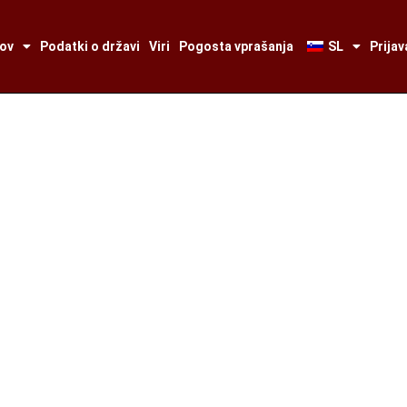
tov
Podatki o državi
Viri
Pogosta vprašanja
SL
Prijav