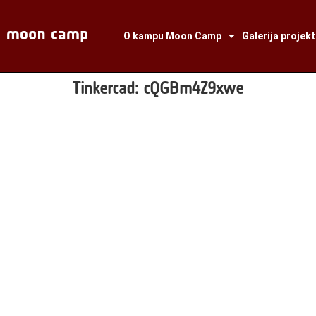
O kampu Moon Camp
Galerija projek
Tinkercad:
cQGBm4Z9xwe