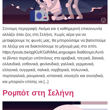
Σύντομη περιγραφή: Ακόμα και η καθημερινή επικοινωνία
αλλάζει όταν ζεις στη Σελήνη. Χωρίς αέρα για να
μεταφέρουμε τις φωνές μας, θα μπορούσαμε να βασιστούμε
σε λέιζερ για να διακτινίσουμε το μήνυμά μας στο σπίτι.
https://youtu.be/qgIGzKGdNMoLanguages διαθέσιμο:Αυτό
το βίντεο περιέχει υπότιτλους στα αραβικά, τσεχικά, δανικά,
ολλανδικά, εσθονικά, φινλανδικά, γαλλικά, γερμανικά,
ελληνικά, ουγγρικά, ιταλικά, νορβηγικά, πολωνικά,
πορτογαλικά, ρουμανικά, ισπανικά, σουαχίλι και σουηδικά,
και μπορούν επίσης να [...]
Ρομπότ στη Σελήνη