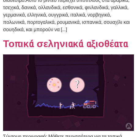
διαθέσιμο:Αυτό το βίντεο περιέχει υπότιτλους στα αραβικά,
τσεχικά, δανικά, ολλανδικά, εσθονικά, φινλανδικά, γαλλικά,
γερμανικά, ελληνικά, ουγγρικά, ιταλικά, νορβηγικά,
πολωνικά, πορτογαλικά, ρουμανικά, ισπανικά, σουαχίλι και
σουηδικά, και μπορούν να [...]
Τοπικά σεληνιακά αξιοθέατα
Σύντομη περιγραφή: Μάθετε περισσότερα για τα τοπικά