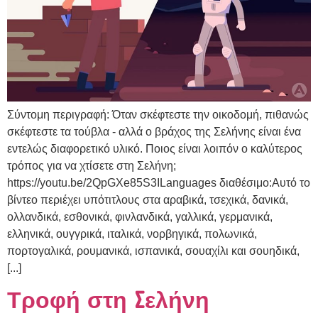
Σύντομη περιγραφή: Όταν σκέφτεστε την οικοδομή, πιθανώς
σκέφτεστε τα τούβλα - αλλά ο βράχος της Σελήνης είναι ένα
εντελώς διαφορετικό υλικό. Ποιος είναι λοιπόν ο καλύτερος
τρόπος για να χτίσετε στη Σελήνη;
https://youtu.be/2QpGXe85S3ILanguages διαθέσιμο:Αυτό το
βίντεο περιέχει υπότιτλους στα αραβικά, τσεχικά, δανικά,
ολλανδικά, εσθονικά, φινλανδικά, γαλλικά, γερμανικά,
ελληνικά, ουγγρικά, ιταλικά, νορβηγικά, πολωνικά,
πορτογαλικά, ρουμανικά, ισπανικά, σουαχίλι και σουηδικά,
[...]
Τροφή στη Σελήνη