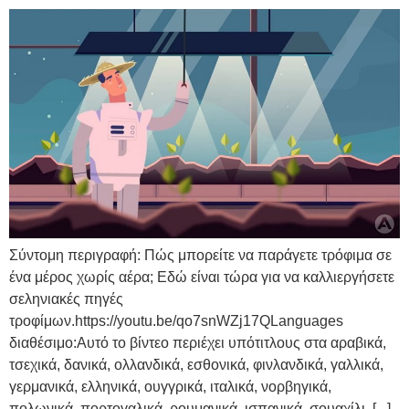
Σύντομη περιγραφή: Πώς μπορείτε να παράγετε τρόφιμα σε
ένα μέρος χωρίς αέρα; Εδώ είναι τώρα για να καλλιεργήσετε
σεληνιακές πηγές
τροφίμων.https://youtu.be/qo7snWZj17QLanguages
διαθέσιμο:Αυτό το βίντεο περιέχει υπότιτλους στα αραβικά,
τσεχικά, δανικά, ολλανδικά, εσθονικά, φινλανδικά, γαλλικά,
γερμανικά, ελληνικά, ουγγρικά, ιταλικά, νορβηγικά,
πολωνικά, πορτογαλικά, ρουμανικά, ισπανικά, σουαχίλι, [...]