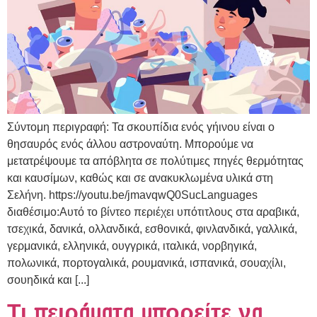
Σύντομη περιγραφή: Τα σκουπίδια ενός γήινου είναι ο
θησαυρός ενός άλλου αστροναύτη. Μπορούμε να
μετατρέψουμε τα απόβλητα σε πολύτιμες πηγές θερμότητας
και καυσίμων, καθώς και σε ανακυκλωμένα υλικά στη
Σελήνη. https://youtu.be/jmavqwQ0SucLanguages
διαθέσιμο:Αυτό το βίντεο περιέχει υπότιτλους στα αραβικά,
τσεχικά, δανικά, ολλανδικά, εσθονικά, φινλανδικά, γαλλικά,
γερμανικά, ελληνικά, ουγγρικά, ιταλικά, νορβηγικά,
πολωνικά, πορτογαλικά, ρουμανικά, ισπανικά, σουαχίλι,
σουηδικά και [...]
Τι πειράματα μπορείτε να