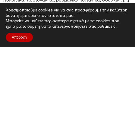
Χρησιμοποιούμε cookies για να σας προσφέρουμε την καλύτερη
Ο αέρας στη Σελήνη
δυνατή εμπειρία στον ιστότοπό μας.
Μπορείτε να μάθετε περισσότερα σχετικά με τα cookies που
χρησιμοποιούμε ή να τα απενεργοποιήσετε στις
ρυθμίσεις
.
Αποδοχή
Σύντομη περιγραφή: Χρειαζόμαστε πηγές οξυγόνου για να
διατηρήσουμε τη ζωή. Ας ξεκινήσουμε με την εισαγωγή
μερικών φυτών που θα μας βοηθήσουν να αναπνεύσουμε
εύκολα.https://youtu.be/FB73PfJg1EQLanguages
διαθέσιμο:Αυτό το βίντεο περιέχει υπότιτλους στα αραβικά,