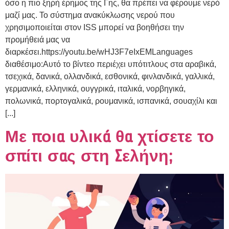
όσο η πιο ξηρή έρημος της Γης, θα πρέπει να φέρουμε νερό
μαζί μας. Το σύστημα ανακύκλωσης νερού που
χρησιμοποιείται στον ISS μπορεί να βοηθήσει την
προμήθειά μας να
διαρκέσει.https://youtu.be/wHJ3F7eIxEMLanguages
διαθέσιμο:Αυτό το βίντεο περιέχει υπότιτλους στα αραβικά,
τσεχικά, δανικά, ολλανδικά, εσθονικά, φινλανδικά, γαλλικά,
γερμανικά, ελληνικά, ουγγρικά, ιταλικά, νορβηγικά,
πολωνικά, πορτογαλικά, ρουμανικά, ισπανικά, σουαχίλι και
[...]
Με ποια υλικά θα χτίσετε το
σπίτι σας στη Σελήνη;