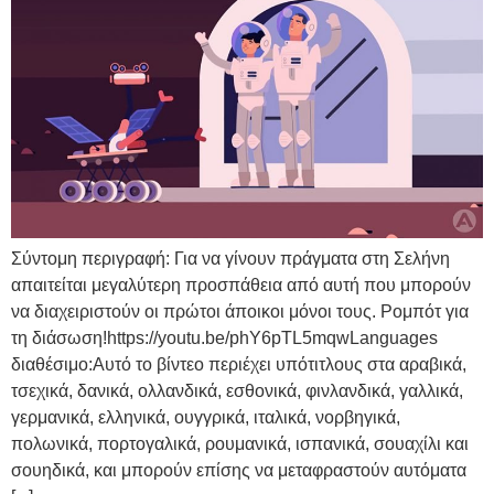
Σύντομη περιγραφή: Για να γίνουν πράγματα στη Σελήνη
απαιτείται μεγαλύτερη προσπάθεια από αυτή που μπορούν
να διαχειριστούν οι πρώτοι άποικοι μόνοι τους. Ρομπότ για
τη διάσωση!https://youtu.be/phY6pTL5mqwLanguages
διαθέσιμο:Αυτό το βίντεο περιέχει υπότιτλους στα αραβικά,
τσεχικά, δανικά, ολλανδικά, εσθονικά, φινλανδικά, γαλλικά,
γερμανικά, ελληνικά, ουγγρικά, ιταλικά, νορβηγικά,
πολωνικά, πορτογαλικά, ρουμανικά, ισπανικά, σουαχίλι και
σουηδικά, και μπορούν επίσης να μεταφραστούν αυτόματα