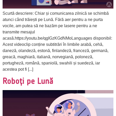
Scurtă descriere: Chiar și comunicarea zilnică se schimbă
atunci când trăiești pe Lună. Fără aer pentru a ne purta
vocile, am putea să ne bazăm pe lasere pentru a ne
transmite mesajul
acasă.https://youtu.be/qgIGzKGdNMoLanguages disponibil:
Acest videoclip conține subtitrări în limbile arabă, cehă,
daneză, olandeză, estonă, finlandeză, franceză, germană,
greacă, maghiară, italiană, norvegiană, poloneză,
portugheză, română, spaniolă, swahili și suedeză, iar
acestea pot fi [...]
Roboți pe Lună