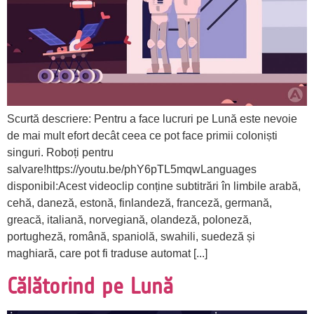
Scurtă descriere: Pentru a face lucruri pe Lună este nevoie
de mai mult efort decât ceea ce pot face primii coloniști
singuri. Roboți pentru
salvare!https://youtu.be/phY6pTL5mqwLanguages
disponibil:Acest videoclip conține subtitrări în limbile arabă,
cehă, daneză, estonă, finlandeză, franceză, germană,
greacă, italiană, norvegiană, olandeză, poloneză,
portugheză, română, spaniolă, swahili, suedeză și
maghiară, care pot fi traduse automat [...]
Călătorind pe Lună