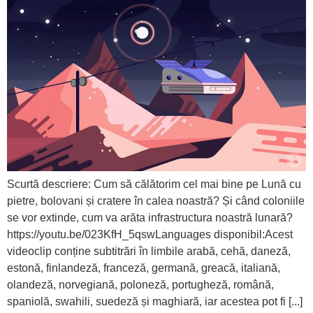
Scurtă descriere: Cum să călătorim cel mai bine pe Lună cu
pietre, bolovani și cratere în calea noastră? Și când coloniile
se vor extinde, cum va arăta infrastructura noastră lunară?
https://youtu.be/023KfH_5qswLanguages disponibil:Acest
videoclip conține subtitrări în limbile arabă, cehă, daneză,
estonă, finlandeză, franceză, germană, greacă, italiană,
olandeză, norvegiană, poloneză, portugheză, română,
spaniolă, swahili, suedeză și maghiară, iar acestea pot fi [...]