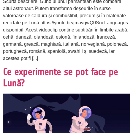
Scurtă descriere: Gunoiul unui pământean este comoara
altui astronaut. Putem transforma deșeurile în surse
valoroase de căldură și combustibil, precum și în materiale
reciclate pe Lună.https://youtu.be/jmavqwQ0SucLanguages
disponibil: Acest videoclip conține subtitrări în limbile arabă,
cehă, daneză, olandeză, estonă, finlandeză, franceză,
germană, greacă, maghiară, italiană, norvegiană, poloneză,
portugheză, română, spaniolă, swahili și suedeză, iar
acestea pot fi [...]
Ce experimente se pot face pe
Lună?