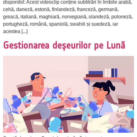
disponibil: Acest videoclip conține subtitrări în limbile arabă,
cehă, daneză, estonă, finlandeză, franceză, germană,
greacă, italiană, maghiară, norvegiană, olandeză, poloneză,
portugheză, română, spaniolă, swahili și suedeză, iar
acestea [...]
Gestionarea deșeurilor pe Lună