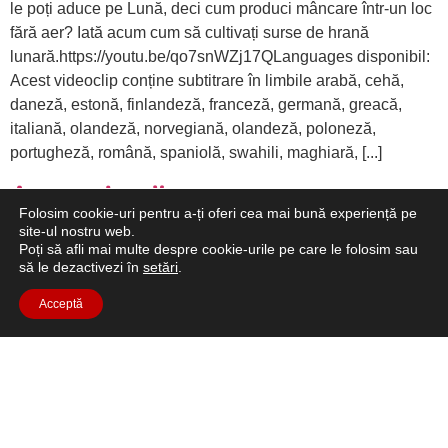
le poți aduce pe Lună, deci cum produci mâncare într-un loc
fără aer? Iată acum cum să cultivați surse de hrană
lunară.https://youtu.be/qo7snWZj17QLanguages disponibil:
Acest videoclip conține subtitrare în limbile arabă, cehă,
daneză, estonă, finlandeză, franceză, germană, greacă,
italiană, olandeză, norvegiană, olandeză, poloneză,
portugheză, română, spaniolă, swahili, maghiară, [...]
Aer pe Lună
Folosim cookie-uri pentru a-ți oferi cea mai bună experiență pe
site-ul nostru web.
Poți să afli mai multe despre cookie-urile pe care le folosim sau
să le dezactivezi în
setări
.
Acceptă