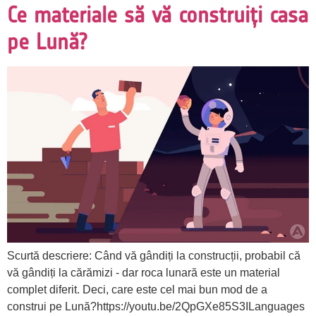
Ce materiale să vă construiți casa
pe Lună?
Scurtă descriere: Când vă gândiți la construcții, probabil că
vă gândiți la cărămizi - dar roca lunară este un material
complet diferit. Deci, care este cel mai bun mod de a
construi pe Lună?https://youtu.be/2QpGXe85S3ILanguages