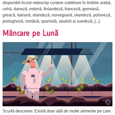
disponibil:Acest videoclip conține subtitrare în limbile arabă,
cehă, daneză, estonă, finlandeză, franceză, germană,
greacă, italiană, olandeză, norvegiană, olandeză, poloneză,
portugheză, română, spaniolă, swahili și suedeză, [...]
Mâncare pe Lună
Scurtă descriere: Există doar atât de multe alimente pe care