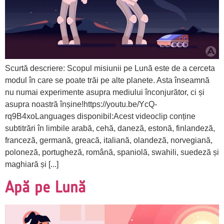
Scurtă descriere: Scopul misiunii pe Lună este de a cerceta
modul în care se poate trăi pe alte planete. Asta înseamnă
nu numai experimente asupra mediului înconjurător, ci și
asupra noastră înșine!https://youtu.be/YcQ-
rq9B4xoLanguages disponibil:Acest videoclip conține
subtitrări în limbile arabă, cehă, daneză, estonă, finlandeză,
franceză, germană, greacă, italiană, olandeză, norvegiană,
poloneză, portugheză, română, spaniolă, swahili, suedeză și
maghiară și [...]
Apă pe Lună