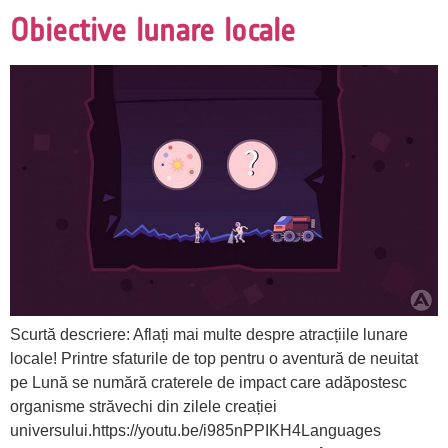
Obiective lunare locale
Scurtă descriere: Aflați mai multe despre atracțiile lunare
locale! Printre sfaturile de top pentru o aventură de neuitat
pe Lună se numără craterele de impact care adăpostesc
organisme străvechi din zilele creației
universului.https://youtu.be/i985nPPIKH4Languages