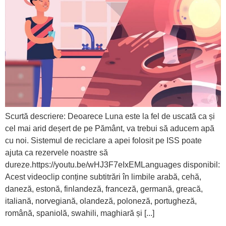
Scurtă descriere: Deoarece Luna este la fel de uscată ca și
cel mai arid deșert de pe Pământ, va trebui să aducem apă
cu noi. Sistemul de reciclare a apei folosit pe ISS poate
ajuta ca rezervele noastre să
dureze.https://youtu.be/wHJ3F7eIxEMLanguages disponibil:
Acest videoclip conține subtitrări în limbile arabă, cehă,
daneză, estonă, finlandeză, franceză, germană, greacă,
italiană, norvegiană, olandeză, poloneză, portugheză,
română, spaniolă, swahili, maghiară și [...]