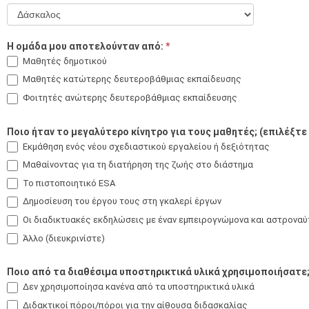
Camp
Είστε
2025-
Η ομάδα μου αποτελούνταν από:
*
2026 -
Μαθητές δημοτικού
Έρευνα
Μαθητές κατώτερης δευτεροβάθμιας εκπαίδευσης
Φοιτητές ανώτερης δευτεροβάθμιας εκπαίδευσης
Ποιο ήταν το μεγαλύτερο κίνητρο για τους μαθητές; (επιλέξτε
Εκμάθηση ενός νέου σχεδιαστικού εργαλείου ή δεξιότητας
Μαθαίνοντας για τη διατήρηση της ζωής στο διάστημα
Το πιστοποιητικό ESA
Δημοσίευση του έργου τους στη γκαλερί έργων
Οι διαδικτυακές εκδηλώσεις με έναν εμπειρογνώμονα και αστροναύ
Άλλο (διευκρινίστε)
Άλλο (διευκρινίστε)
Ποιο από τα διαθέσιμα υποστηρικτικά υλικά χρησιμοποιήσατε
Δεν χρησιμοποίησα κανένα από τα υποστηρικτικά υλικά
Διδακτικοί πόροι/πόροι για την αίθουσα διδασκαλίας