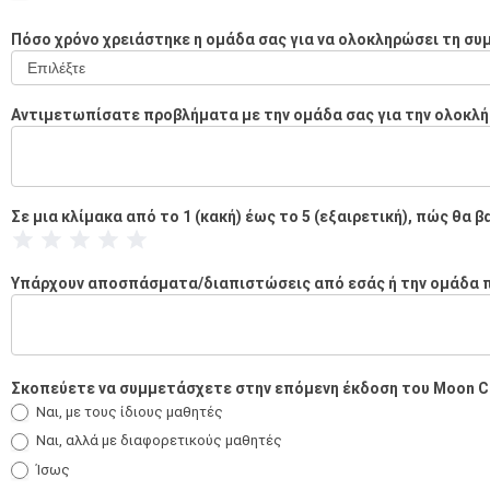
Άλλο (διευκρινίστε)
Πόσο χρόνο χρειάστηκε η ομάδα σας για να ολοκληρώσει τη συ
Αντιμετωπίσατε προβλήματα με την ομάδα σας για την ολοκλ
Σε μια κλίμακα από το 1 (κακή) έως το 5 (εξαιρετική), πώς θ
1 Αστέρι
2 Αστέρια
3 Αστέρια
4 Αστέρια
5 Αστέρια
Υπάρχουν αποσπάσματα/διαπιστώσεις από εσάς ή την ομάδα πο
Σκοπεύετε να συμμετάσχετε στην επόμενη έκδοση του Moon 
Ναι, με τους ίδιους μαθητές
Ναι, αλλά με διαφορετικούς μαθητές
Ίσως