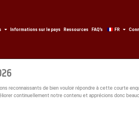
s
Informations sur le pays
Ressources
FAQ's
FR
Conn
026
ons reconnaissants de bien vouloir répondre à cette courte enqu
éliorer continuellement notre contenu et apprécions donc beauco