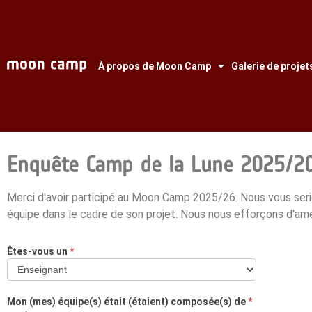
À propos de Moon Camp
Galerie de projet
Enquête Camp de la Lune 2025/2
Merci d'avoir participé au Moon Camp 2025/26. Nous vous seri
équipe dans le cadre de son projet. Nous nous efforçons d'am
Êtes-vous un
*
Moon
Camp
Êtes-
2025-
vous
Mon (mes) équipe(s) était (étaient) composée(s) de
*
2026 -
un