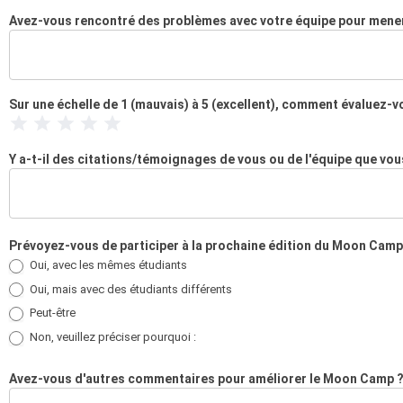
Avez-vous rencontré des problèmes avec votre équipe pour mener 
Sur une échelle de 1 (mauvais) à 5 (excellent), comment évaluez-
1 Étoile
2 Étoiles
3 Étoiles
4 Étoiles
5 Étoiles
Y a-t-il des citations/témoignages de vous ou de l'équipe que vo
Prévoyez-vous de participer à la prochaine édition du Moon Cam
Oui, avec les mêmes étudiants
Oui, mais avec des étudiants différents
Peut-être
Non, veuillez préciser pourquoi :
Non, veuillez préciser pourquoi :
Avez-vous d'autres commentaires pour améliorer le Moon Camp 