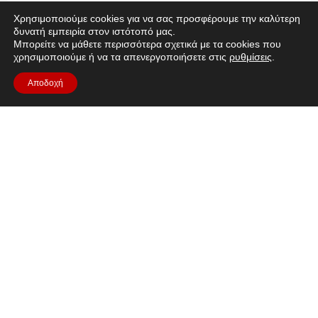
Άρθρο Artemis II
Χρησιμοποιούμε cookies για να σας προσφέρουμε την καλύτερη
δυνατή εμπειρία στον ιστότοπό μας.
Μπορείτε να μάθετε περισσότερα σχετικά με τα cookies που
Η αποστολή Artemis II της NASA, με κινητήρια
χρησιμοποιούμε ή να τα απενεργοποιήσετε στις
ρυθμίσεις
.
δύναμη την Ευρωπαϊκή Μονάδα Εξυπηρέτησης
Αποδοχή
(ESM) της ESA, εκτόξευσε ανθρώπους πιο
μακριά από ποτέ.
Διαβάστε το άρθρο
Ερωτήσεις;
Για οποιαδήποτε απορία, συμβουλευτείτε το
Τμήμα FAQ
ή