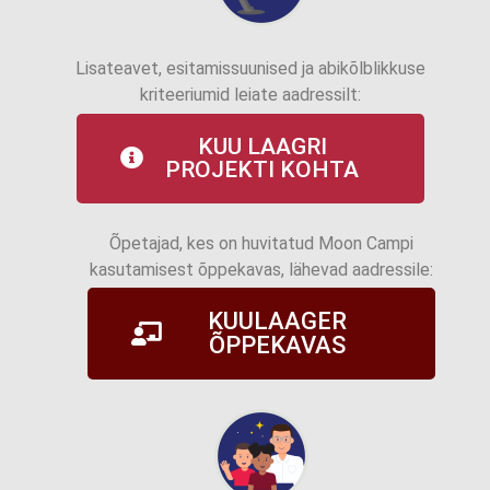
Lisateavet, esitamissuunised ja abikõlblikkuse
kriteeriumid leiate aadressilt:
KUU LAAGRI
PROJEKTI KOHTA
Õpetajad, kes on huvitatud Moon Campi
kasutamisest õppekavas, lähevad aadressile:
KUULAAGER
ÕPPEKAVAS