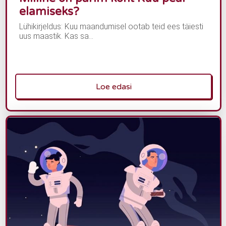
elamiseks?
Lühikirjeldus: Kuu maandumisel ootab teid ees täiesti
uus maastik. Kas sa...
Loe edasi