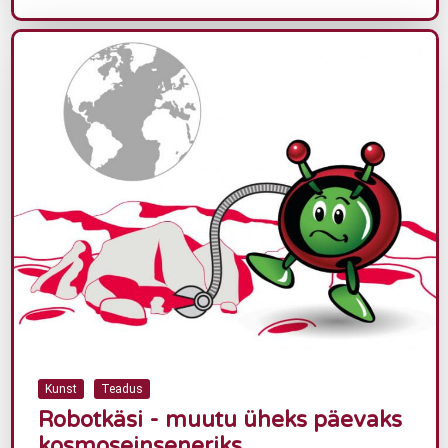
Kunst
Teadus
Robotkäsi - muutu üheks päevaks
kosmoseinseneriks