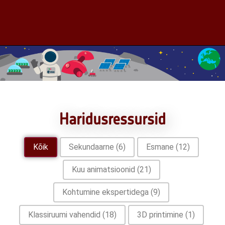
Haridusressursid
Valik
Kõik
Sekundaarne
(6)
Esmane
(12)
Kuu animatsioonid
(21)
Kohtumine ekspertidega
(9)
Klassiruumi vahendid
(18)
3D printimine
(1)