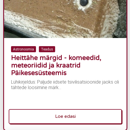
Astronoomia
Teadus
Heittähe märgid - komeedid,
meteoriidid ja kraatrid
Päikesesüsteemis
Lühikirjeldus: Paljude iidsete tsivilisatsioonide jaoks oli
tähtede loosimine märk...
Loe edasi