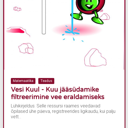
Matemaatika
Teadus
Vesi Kuul - Kuu jääsüdamike
filtreerimine vee eraldamiseks
Lühikirjeldus: Selle ressursi raames veedavad
õpilased ühe päeva, registreerides ligikaudu, kui palju
vett...