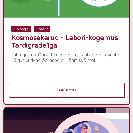
Bioloogia
Teadus
Kosmosekarud - Labori-kogemus
Tardigrade'iga
Lühikirjeldus: Õpilaste eksperimentaalsete tegevuste
käigus uurivad õpilased ellujäämisvõimet...
Loe edasi