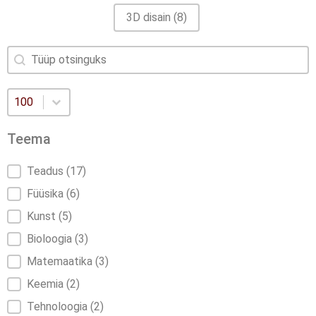
3D disain
(8)
Otsi sisu
Otsi
Valige number lehekülje kohta
Valige number lehekülje kohta
100
Teema
Teema
Teadus
(17)
Füüsika
(6)
Kunst
(5)
Bioloogia
(3)
Matemaatika
(3)
Keemia
(2)
Tehnoloogia
(2)