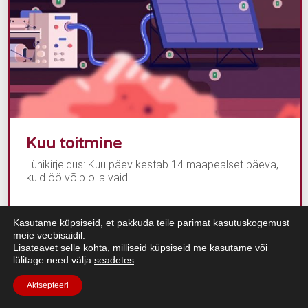
Kuu toitmine
Lühikirjeldus: Kuu päev kestab 14 maapealset päeva,
kuid öö võib olla vaid...
Kasutame küpsiseid, et pakkuda teile parimat kasutuskogemust
meie veebisaidil.
Loe edasi
Lisateavet selle kohta, milliseid küpsiseid me kasutame või
lülitage need välja
seadetes
.
Aktsepteeri