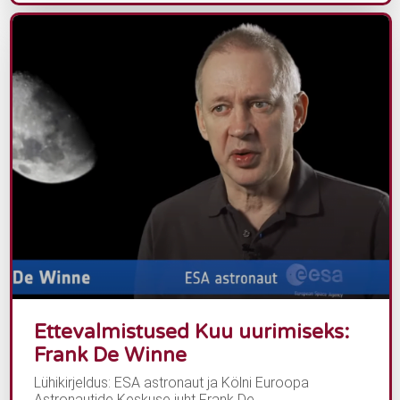
Ettevalmistused Kuu uurimiseks:
Frank De Winne
Lühikirjeldus: ESA astronaut ja Kölni Euroopa
Astronautide Keskuse juht Frank De...