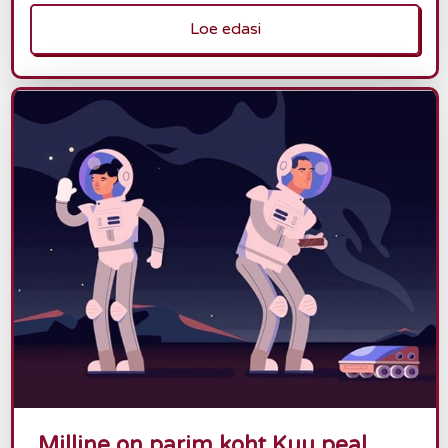
Loe edasi
Milline on parim koht Kuu peal