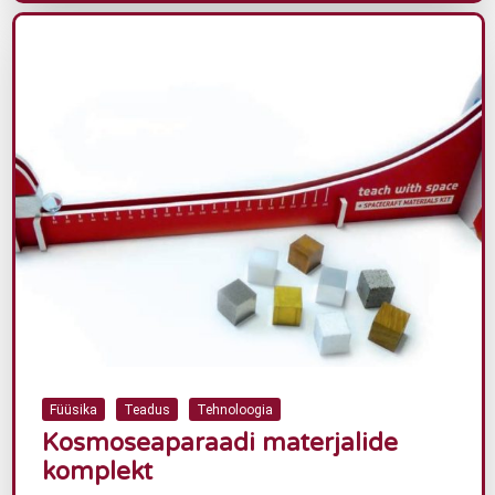
Füüsika
Teadus
Tehnoloogia
Kosmoseaparaadi materjalide
komplekt