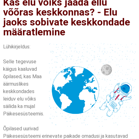
Kas elu võiks jääda ellu
võõras keskkonnas? - Elu
jaoks sobivate keskkondade
määratlemine
Lühikirjeldus:
Selle tegevuse
käigus kaaluvad
õpilased, kas Maa
äärmuslikes
keskkondades
leiduv elu võiks
säilida ka mujal
Päikesesüsteemis.
Õpilased uurivad
Päikesesüsteemi erinevate paikade omadusi ja kasutavad