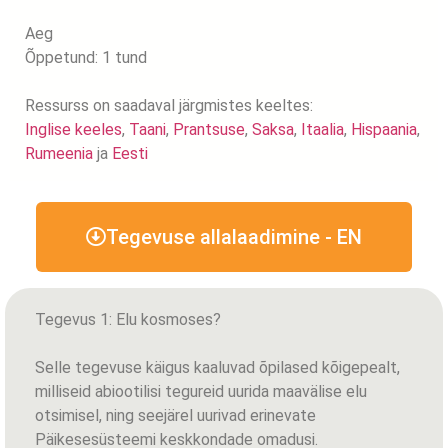
Aeg
Õppetund: 1 tund
Ressurss on saadaval järgmistes keeltes:
Inglise keeles
,
Taani
,
Prantsuse
,
Saksa
,
Itaalia
,
Hispaania
,
Rumeenia
ja
Eesti
Tegevuse allalaadimine - EN
Tegevus 1: Elu kosmoses?
Selle tegevuse käigus kaaluvad õpilased kõigepealt,
milliseid abiootilisi tegureid uurida maavälise elu
otsimisel, ning seejärel uurivad erinevate
Päikesesüsteemi keskkondade omadusi.