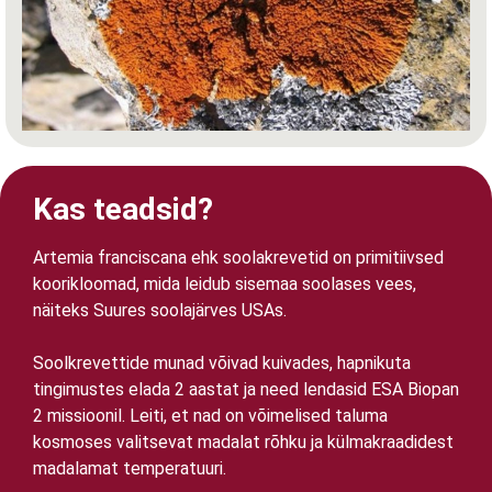
Kas teadsid?
Artemia franciscana ehk soolakrevetid on primitiivsed
koorikloomad, mida leidub sisemaa soolases vees,
näiteks Suures soolajärves USAs.
Soolkrevettide munad võivad kuivades, hapnikuta
tingimustes elada 2 aastat ja need lendasid ESA Biopan
2 missioonil. Leiti, et nad on võimelised taluma
kosmoses valitsevat madalat rõhku ja külmakraadidest
madalamat temperatuuri.