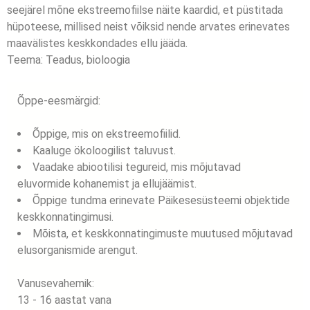
seejärel mõne ekstreemofiilse näite kaardid, et püstitada
hüpoteese, millised neist võiksid nende arvates erinevates
maavälistes keskkondades ellu jääda.
Teema:
Teadus, bioloogia
Õppe-eesmärgid:
Õppige, mis on ekstreemofiilid.
Kaaluge ökoloogilist taluvust.
Vaadake abiootilisi tegureid, mis mõjutavad
eluvormide kohanemist ja ellujäämist.
Õppige tundma erinevate Päikesesüsteemi objektide
keskkonnatingimusi.
Mõista, et keskkonnatingimuste muutused mõjutavad
elusorganismide arengut.
Vanusevahemik:
13 - 16 aastat vana