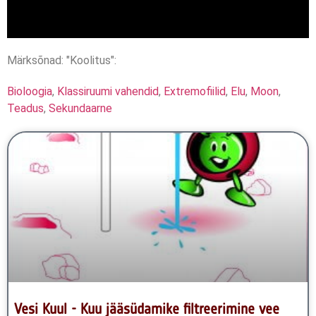
Märksõnad: "Koolitus":
Bioloogia
,
Klassiruumi vahendid
,
Extremofiilid
,
Elu
,
Moon
,
Teadus
,
Sekundaarne
Vesi Kuul - Kuu jääsüdamike filtreerimine vee