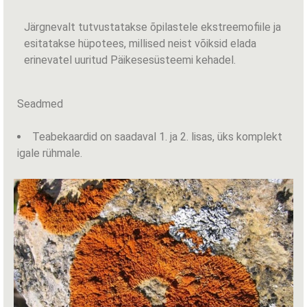
Järgnevalt tutvustatakse õpilastele ekstreemofiile ja
esitatakse hüpotees, millised neist võiksid elada
erinevatel uuritud Päikesesüsteemi kehadel.
Seadmed
Teabekaardid on saadaval 1. ja 2. lisas, üks komplekt
igale rühmale.