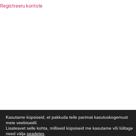
Registreeru kontole
Kasutame küpsiseid, et pakkuda teile parimat kasutuskogemust
meie veebisaidil.
Lisateavet selle kohta, milliseid küpsiseid me kasutame või lülitage
need välja
seadetes
.