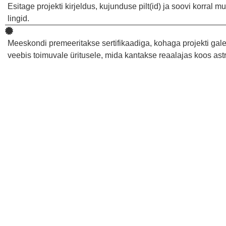
Esitage projekti kirjeldus, kujunduse pilt(id) ja soovi korral 
lingid.
Meeskondi premeeritakse sertifikaadiga, kohaga projekti galer
veebis toimuvale üritusele, mida kantakse reaalajas koos ast