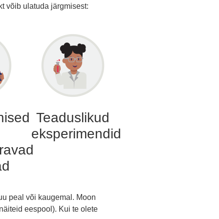
kt võib ulatuda järgmisest:
ised
Teaduslikud
eksperimendid
ravad
ad
uu peal või kaugemal. Moon
iteid eespool). Kui te olete