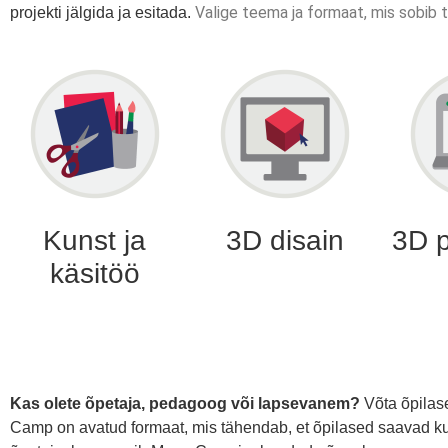
Valige teema ja formaat, mis sobib 
projekti jälgida ja esitada.
Kunst ja
3D disain
3D p
käsitöö
Kas olete õpetaja, pedagoog või lapsevanem?
Võta õpilas
Camp on avatud formaat, mis tähendab, et õpilased saavad ku