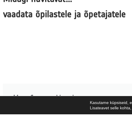
vaadata õpilastele ja õpetajatele
Moon Camp veebiseminar
Kasutame küpsiseid, e
Lisateavet selle kohta
Simulatsioonist arvelduseni: Inimkonna treenimine elu j
väljaspool Maad koos ESA eksperdi Romain Charlesiga 
veebruar 2026).