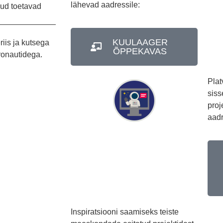
lähevad aadressile:
muud toetavad
KUULAAGER
iis ja kutsega
ÕPPEKAVAS
ronautidega.
Plat
siss
proj
aadr
Inspiratsiooni saamiseks teiste