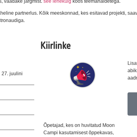
, vaadake järgmist.
see lehekülg
koos teemanäidetega.
eline partnerlus. Kõik meeskonnad, kes esitavad projekti, saa
stronaudiga.
Kiirlinke
Lisa
abik
27. juulini
aadr
Õpetajad, kes on huvitatud Moon
Campi kasutamisest õppekavas,