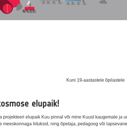
Kuni 19-aastastele õpilastele
kosmose elupaik!
a projekteeri elupaik Kuu pinnal või mine Kuust kaugemale ja u
ie meeskonnaga liituksid, ning õpetaja, pedagoog või lapseva