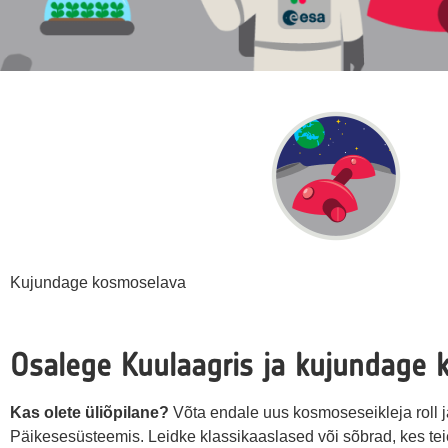
Kujundage kosmoselava
Osalege Kuulaagris ja kujundage 
Kas olete üliõpilane?
Võta endale uus kosmoseseikleja roll j
Päikesesüsteemis. Leidke klassikaaslased või sõbrad, kes te