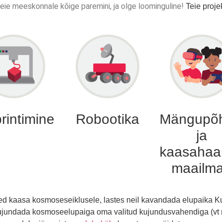
teie meeskonnale kõige paremini, ja olge loominguline!
Teie proje
rintimine
Robootika
Mängupõh
ja
kaasahaa
maailm
ed kaasa kosmoseseiklusele, lastes neil kavandada elupaika K
jundada kosmoseelupaiga oma valitud kujundusvahendiga (vt nä