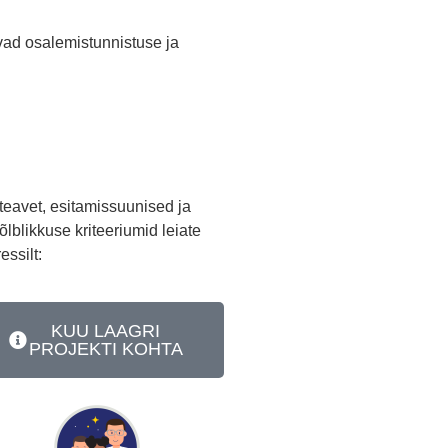
vad osalemistunnistuse ja
teavet, esitamissuunised ja
õlblikkuse kriteeriumid leiate
essilt:
KUU LAAGRI
PROJEKTI KOHTA