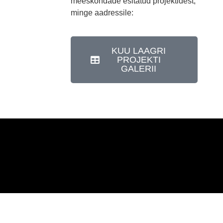
meeskondade esitatud projektidest,
minge aadressile:
KUU LAAGRI
PROJEKTI
GALERII