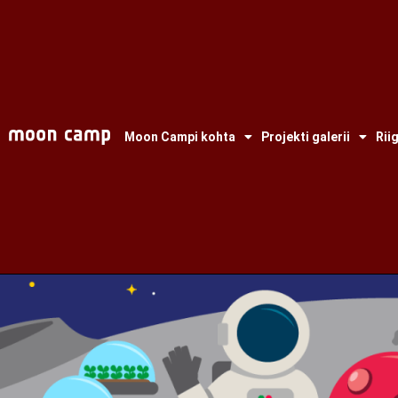
Moon Campi kohta
Projekti galerii
Rii