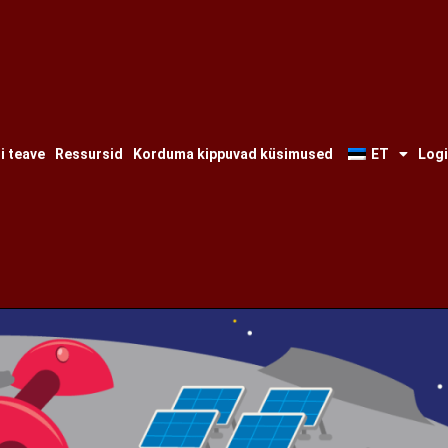
gi teave
Ressursid
Korduma kippuvad küsimused
ET
Logi