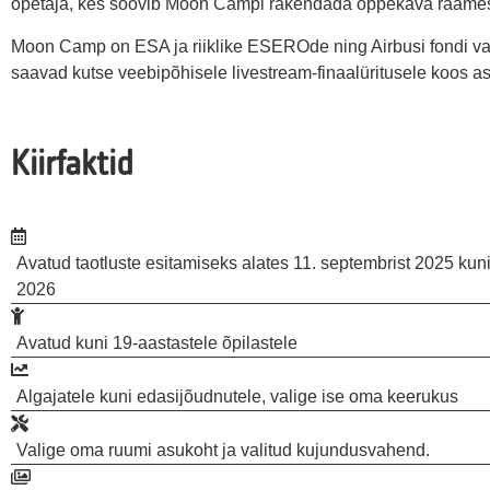
õpetaja, kes soovib Moon Campi rakendada õppekava raames
Moon Camp on ESA ja riiklike ESEROde ning Airbusi fondi vah
saavad kutse veebipõhisele livestream-finaalüritusele koos a
Kiirfaktid
Avatud taotluste esitamiseks alates 11. septembrist 2025 kuni 
2026
Avatud kuni 19-aastastele õpilastele
Algajatele kuni edasijõudnutele, valige ise oma keerukus
Valige oma ruumi asukoht ja valitud kujundusvahend.