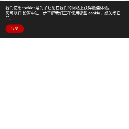
航空航天局阿特米斯二号飞行任务将人类送上了比
我们使用cookies是为了让您在我们的网站上获得最佳体验。
以往更远的地方。.
您可以在
设置
中进一步了解我们正在使用哪些 cookie，或关闭它
们。
阅读文章
接受
有问题吗？
如有任何问题，请咨询
常见问题部分
或发送电子邮件至
moon.camp@esa.int