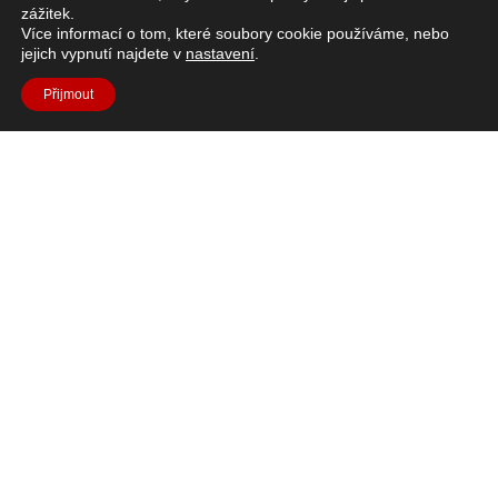
zážitek.
Mise NASA Artemis II, poháněná evropským
Více informací o tom, které soubory cookie používáme, nebo
servisním modulem ESA (ESM), vynesla člověka
jejich vypnutí najdete v
nastavení
.
dál než kdykoli předtím.
Přijmout
Přečtěte si článek
Máte otázky?
V případě dotazů se obraťte na
Sekce Často kladené
dotazy
nebo pošlete e-mail na adresu moon.camp@esa.int