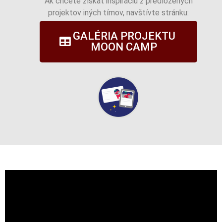
Ak chcete získať inšpiráciu z predložených
projektov iných tímov, navštívte stránku:
GALÉRIA PROJEKTU
MOON CAMP