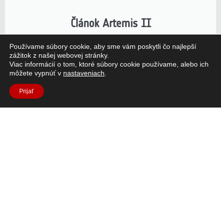
Článok Artemis II
Misia NASA Artemis II, poháňaná európskym
Používame súbory cookie, aby sme vám poskytli čo najlepší
servisným modulom ESA (ESM), vyniesla ľudí ďalej
zážitok z našej webovej stránky.
Viac informácií o tom, ktoré súbory cookie používame, alebo ich
ako kedykoľvek predtým.
môžete vypnúť v
nastaveniach
.
Prečítajte si článok
Prijať
Máte otázky?
V prípade akýchkoľvek otázok sa obráťte na
Sekcia Často
kladené otázky
alebo pošlite e-mail na adresu