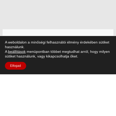
Artemis II cikk
A weboldalon a minőségi felhasználói élmény érdekében sütiket
használunk.
A
beállítások
menüpontban többet megtudhat arról, hogy milyen
A NASA Artemis II missziója, amelyet az ESA
sütiket használunk, vagy kikapcsolhatja őket.
európai szolgálati modulja (ESM) hajtott, minden
eddiginél messzebbre juttatta az embereket.
Elfogad
Olvassa el a cikket