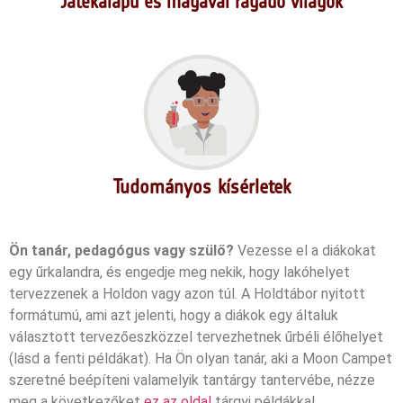
Játékalapú és magával ragadó világok
Tudományos kísérletek
Ön tanár, pedagógus vagy szülő?
Vezesse el a diákokat
egy űrkalandra, és engedje meg nekik, hogy lakóhelyet
tervezzenek a Holdon vagy azon túl. A Holdtábor nyitott
formátumú, ami azt jelenti, hogy a diákok egy általuk
választott tervezőeszközzel tervezhetnek űrbéli élőhelyet
(lásd a fenti példákat). Ha Ön olyan tanár, aki a Moon Campet
szeretné beépíteni valamelyik tantárgy tantervébe, nézze
meg a következőket
ez az oldal
tárgyi példákkal.