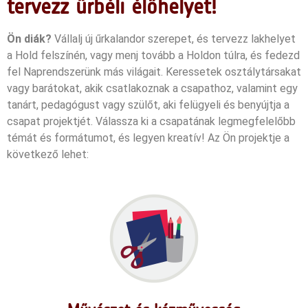
tervezz űrbéli élőhelyet!
Ön diák?
Vállalj új űrkalandor szerepet, és tervezz lakhelyet
a Hold felszínén, vagy menj tovább a Holdon túlra, és fedezd
fel Naprendszerünk más világait. Keressetek osztálytársakat
vagy barátokat, akik csatlakoznak a csapathoz, valamint egy
tanárt, pedagógust vagy szülőt, aki felügyeli és benyújtja a
csapat projektjét.
Válassza ki a csapatának legmegfelelőbb
témát és formátumot, és legyen kreatív!
Az Ön projektje a
következő lehet: