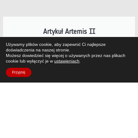
Artykuł Artemis II
Misja NASA Artemis II, napędzana przez Europejski
Używamy plików cookie, aby zapewnić Ci najlepsze
doświadczenia na naszej stronie.
Moduł Serwisowy ESA (ESM), wyniosła ludzi dalej
Możesz dowiedzieć się więcej o używanych przez nas plikach
niż kiedykolwiek wcześniej.
cookie lub wyłączyć je w
ustawieniach
.
Przyjmij
Przeczytaj artykuł
Pytania?