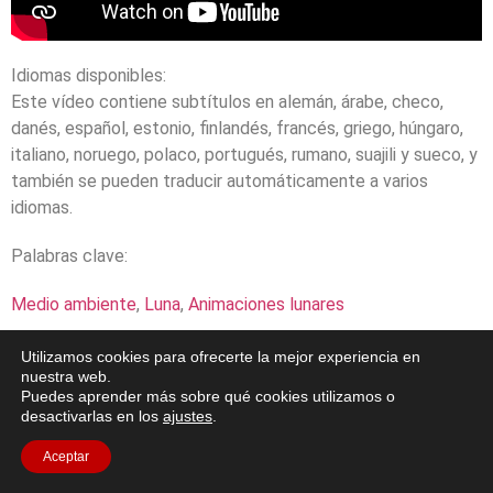
Idiomas disponibles:
Este vídeo contiene subtítulos en alemán, árabe, checo,
danés, español, estonio, finlandés, francés, griego, húngaro,
italiano, noruego, polaco, portugués, rumano, suajili y sueco, y
también se pueden traducir automáticamente a varios
idiomas.
Palabras clave:
Medio ambiente
,
Luna
,
Animaciones lunares
Utilizamos cookies para ofrecerte la mejor experiencia en
nuestra web.
Puedes aprender más sobre qué cookies utilizamos o
desactivarlas en los
ajustes
.
Aceptar