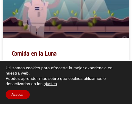
Comida en la Luna
Breve descripción: Hay un número limitado de
Utilizamos cookies para ofrecerte la mejor experiencia en
nuestra web.
comestibles que puedes llevar a la Luna, así que
Puedes aprender más sobre qué cookies utilizamos o
desactivarlas en los
ajustes
.
LEER MÁS "
Aceptar
1
2
3
Todos los recursos